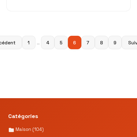
Paginatio
cédent
1
…
4
5
6
7
8
9
Sui
des
publicatio
Catégories
Maison
(104)