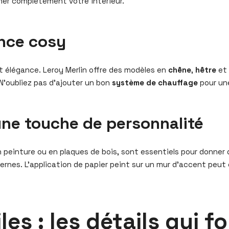
er complètement votre intérieur.
nce cosy
t élégance. Leroy Merlin offre des modèles en
chêne
,
hêtre
et 
. N’oubliez pas d’ajouter un bon
système de chauffage
pour une
ne touche de personnalité
 en peinture ou en plaques de bois, sont essentiels pour donner
nes. L’application de papier peint sur un mur d’accent peut écl
es : les détails qui f