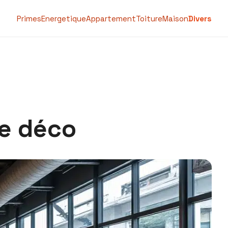
Primes
Energetique
Appartement
Toiture
Maison
Divers
de déco