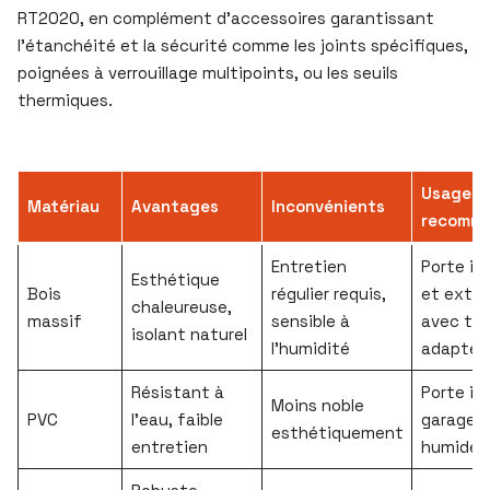
RT2020, en complément d’accessoires garantissant
l’étanchéité et la sécurité comme les joints spécifiques,
poignées à verrouillage multipoints, ou les seuils
thermiques.
Usage
Matériau
Avantages
Inconvénients
recomm
Entretien
Porte in
Esthétique
Bois
régulier requis,
et extér
chaleureuse,
massif
sensible à
avec tr
isolant naturel
l’humidité
adapté
Résistant à
Porte int
Moins noble
PVC
l’eau, faible
garage, 
esthétiquement
entretien
humide