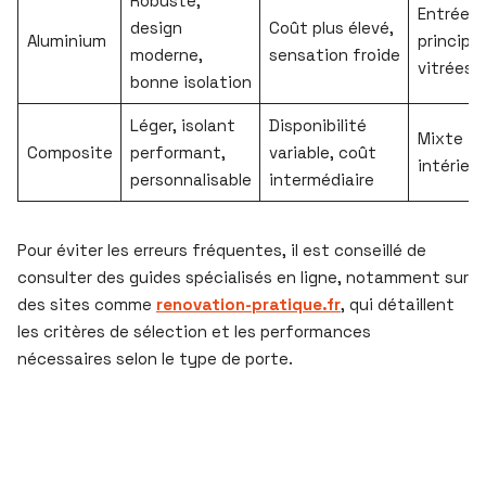
Robuste,
Entrées
design
Coût plus élevé,
Aluminium
principal
moderne,
sensation froide
vitrées
bonne isolation
Léger, isolant
Disponibilité
Mixte
Composite
performant,
variable, coût
intérieur
personnalisable
intermédiaire
Pour éviter les erreurs fréquentes, il est conseillé de
consulter des guides spécialisés en ligne, notamment sur
des sites comme
renovation-pratique.fr
, qui détaillent
les critères de sélection et les performances
nécessaires selon le type de porte.