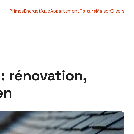
Primes
Energetique
Appartement
Toiture
Maison
Divers
: rénovation,
en