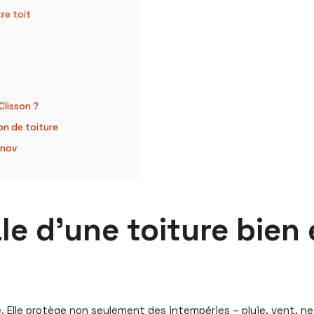
re toit
Clisson ?
on de toiture
enov
le d’une toiture bien
e. Elle protège non seulement des intempéries – pluie, vent, nei